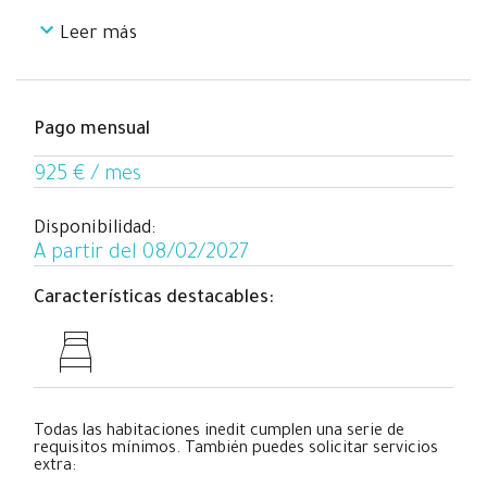
Leer más
Climatización: Aire acondicionado y calefacción
Ventanas: Exterior con vistas al jardín
Todo está pensado para que tengas tu espacio personal
Pago mensual
con la privacidad y confort necesarios para estudiar,
trabajar o descansar
925 € / mes
Disponibilidad:
A partir del 08/02/2027
Características destacables:
Todas las habitaciones inedit cumplen una serie de
requisitos mínimos. También puedes solicitar servicios
extra: