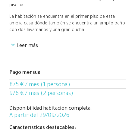
piscina.
La habitación se encuentra en el primer piso de esta
amplia casa dónde también se encuentra un amplio baño
con dos lavamanos y una gran ducha.
Leer más
Esta casa dispone de una amplia terraza junto a la zona
del salón y un amplio y verde jardín con una gran piscina.
En la misma casa se encuentra un apartamento
independiente con el que compartirás jardín y psicina y la
Pago mensual
oficina de Inèdit que se encuentra en el ático también
con entrada independiente.
875 € / mes (1 persona)
976 € / mes (2 personas)
Disponibilidad habitación completa:
A partir del 29/09/2026
Características destacables: