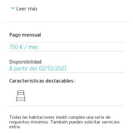
Leer más
Esta habitación es perfecta para estudiantes y jóvenes
trabajadores necesiten un espacio dónde relajarse y al
mismo tiempo poder trabajar/estudiar de forma
cómoda en un piso totalmente equipado en el centro de
Pago mensual
Barcelona, mientras comparten su experiencia de coliving
con personas de todas las partes del mundo.
750 € / mes
Disponibilidad:
A partir del 02/10/2027
Características destacables:
Todas las habitaciones inedit cumplen una serie de
requisitos mínimos. También puedes solicitar servicios
extra: