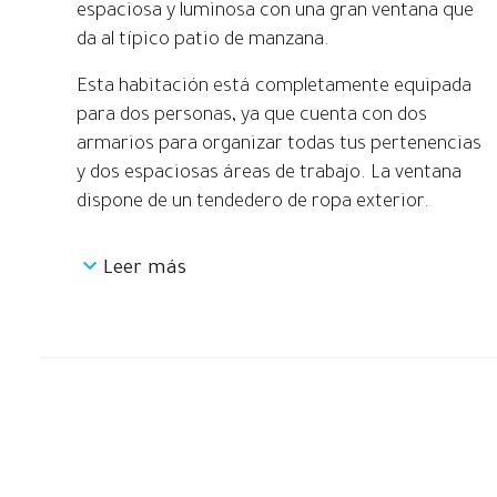
espaciosa y luminosa con una gran ventana que
da al típico patio de manzana.
Esta habitación está completamente equipada
para dos personas, ya que cuenta con dos
armarios para organizar todas tus pertenencias
y dos espaciosas áreas de trabajo. La ventana
dispone de un tendedero de ropa exterior.
Leer más
Es una habitación muy tranquila ya que se
encuentra lejos del salón y la cocina, justo en el
pasillo principal del piso, al lado de la habitación
5.