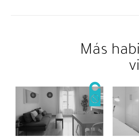
Más habi
v