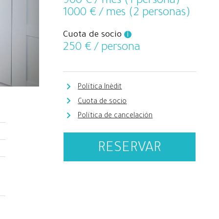
900
€ / mes (1 persona)
1000
€ / mes (2 personas)
Cuota de socio
i
250
€ / persona
Política Inèdit
Cuota de socio
Política de cancelación
RESERVAR