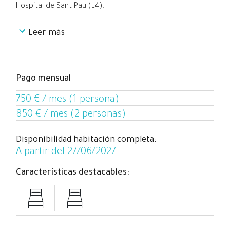
Hospital de Sant Pau (L4).
Leer más
Puede alquilarse para uso individual o para dos personas
ya que está completamente equipada para este uso con
cama doble, dos amplios armarios de 3 puertas y dos
escritorios con sillas y todos los complementos.
Pago mensual
La habitación dispone de calefacción eléctrica individual
y de una gran ventana exterior con cortinas eléctricas.
750 € / mes (1 persona)
850 € / mes (2 personas)
Esta habitación se encuentra junto al baño y la zona de
lavandería del piso.
Disponibilidad habitación completa:
A partir del 27/06/2027
Características destacables: